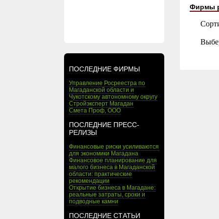
Фирмы 
Сорт
Выбе
ПОСЛЕДНИЕ ФИРМЫ
Управление Росреестра по
Магаданской области и
Чукотскому автономному округу
Стройэксперт Магадан
Смета Проф, ООО
ПОСЛЕДНИЕ ПРЕСС-
РЕЛИЗЫ
Финансовые риски усиливаются
для экономики Магадана
Финансовое планирование для
малого бизнеса в Магаданской
области: практические
рекомендации
Открытие бизнеса в Магадане:
реальные затраты, сроки и
подводные камни
ПОСЛЕДНИЕ СТАТЬИ