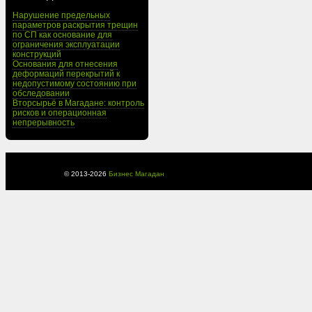
Нарушение предельных
параметров раскрытия трещин
по СП как основание для
ограничения эксплуатации
конструкций
Основания для отнесения
деформаций перекрытий к
недопустимому состоянию при
обследовании
Вторсырьё в Магадане: контроль
рисков и операционная
непрерывность
© 2013-
2026
Бизнес Магадан