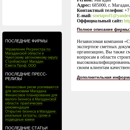
Адрес:
685000, г. Магадан
Контактный телефон:
+7
E-mail:
smetaprof1@yandex
Оффициальный сайт:
htt
Полное описание фирмы
ПОСЛЕДНИЕ ФИРМЫ
Независимая компания «С
экспертизе сметных докум
Управление Росреестра по
организацию, Вы также с
Магаданской области и
вопросам в области строи
Чукотскому автономному округу
Стройэксперт Магадан
высококвалифицированные
Смета Проф, ООО
своим клиентам качествен
ПОСЛЕДНИЕ ПРЕСС-
Дополнительная информ
РЕЛИЗЫ
Финансовые риски усиливаются
для экономики Магадана
Финансовое планирование для
малого бизнеса в Магаданской
области: практические
рекомендации
Открытие бизнеса в Магадане:
реальные затраты, сроки и
подводные камни
ПОСЛЕДНИЕ СТАТЬИ