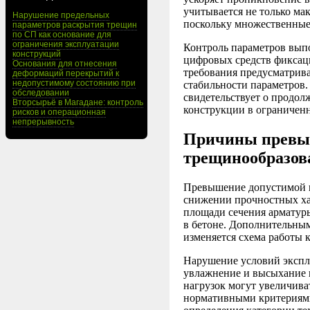
учитывается не только ма
Нарушение предельных
поскольку множественные
параметров раскрытия трещин
по СП как основание для
ограничения эксплуатации
Контроль параметров вып
конструкций
цифровых средств фиксац
Основания для отнесения
требования предусматрив
деформаций перекрытий к
недопустимому состоянию при
стабильности параметров.
обследовании
свидетельствует о продол
Вторсырьё в Магадане: контроль
конструкции в ограниченн
рисков и операционная
непрерывность
Причины превы
трещинообразов
Превышение допустимой ш
снижении прочностных ха
площади сечения арматуры
в бетоне. Дополнительны
изменяется схема работы 
Нарушение условий экспл
увлажнение и высыхание 
нагрузок могут увеличива
нормативными критериями