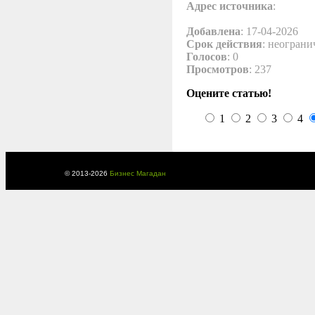
Адрес источника
:
Добавлена
: 17-04-2026
Срок действия
: неограни
Голосов
: 0
Просмотров
: 237
Оцените статью!
1
2
3
4
© 2013-
2026
Бизнес Магадан