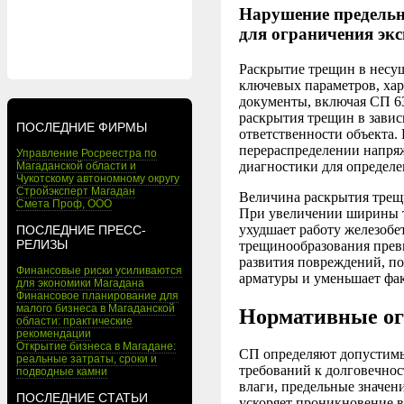
Нарушение предельн
для ограничения эк
Раскрытие трещин в несущ
ключевых параметров, ха
документы, включая СП 6
раскрытия трещин в завис
ПОСЛЕДНИЕ ФИРМЫ
ответственности объекта.
перераспределении напря
Управление Росреестра по
диагностики для определе
Магаданской области и
Чукотскому автономному округу
Стройэксперт Магадан
Величина раскрытия трещ
Смета Проф, ООО
При увеличении ширины т
ухудшает работу железобе
ПОСЛЕДНИЕ ПРЕСС-
РЕЛИЗЫ
трещинообразования прев
развития повреждений, по
Финансовые риски усиливаются
арматуры и уменьшает фа
для экономики Магадана
Финансовое планирование для
малого бизнеса в Магаданской
Нормативные о
области: практические
рекомендации
Открытие бизнеса в Магадане:
СП определяют допустимы
реальные затраты, сроки и
требований к долговечно
подводные камни
влаги, предельные значен
ПОСЛЕДНИЕ СТАТЬИ
ускоряет проникновение 