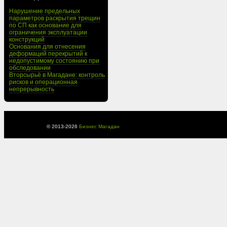
Нарушение предельных
параметров раскрытия трещин
по СП как основание для
ограничения эксплуатации
конструкций
Основания для отнесения
деформаций перекрытий к
недопустимому состоянию при
обследовании
Вторсырьё в Магадане: контроль
рисков и операционная
непрерывность
© 2013-
2026
Бизнес Магадан