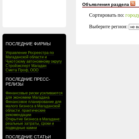
Объявления раздела
Сортировать по:
город
Выберите регион:
ПОСЛЕДНИЕ ФИРМЫ
Управление Росреестра по
Магаданской области и
Чукотскому автономному округу
Стройэксперт Магадан
Смета Проф, ООО
ПОСЛЕДНИЕ ПРЕСС-
РЕЛИЗЫ
Финансовые риски усиливаются
для экономики Магадана
Финансовое планирование для
малого бизнеса в Магаданской
области: практические
рекомендации
Открытие бизнеса в Магадане:
реальные затраты, сроки и
подводные камни
ПОСЛЕДНИЕ СТАТЬИ