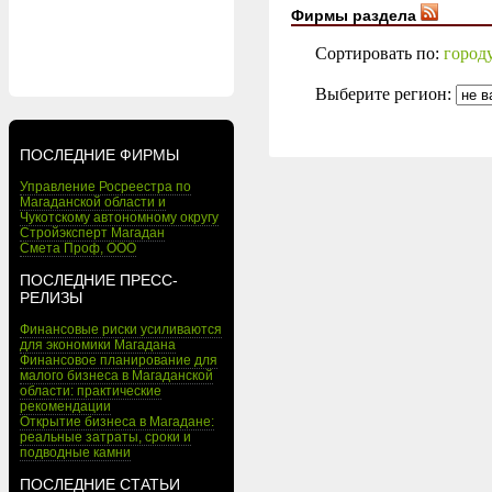
Фирмы раздела
Сортировать по:
город
Выберите регион:
ПОСЛЕДНИЕ ФИРМЫ
Управление Росреестра по
Магаданской области и
Чукотскому автономному округу
Стройэксперт Магадан
Смета Проф, ООО
ПОСЛЕДНИЕ ПРЕСС-
РЕЛИЗЫ
Финансовые риски усиливаются
для экономики Магадана
Финансовое планирование для
малого бизнеса в Магаданской
области: практические
рекомендации
Открытие бизнеса в Магадане:
реальные затраты, сроки и
подводные камни
ПОСЛЕДНИЕ СТАТЬИ