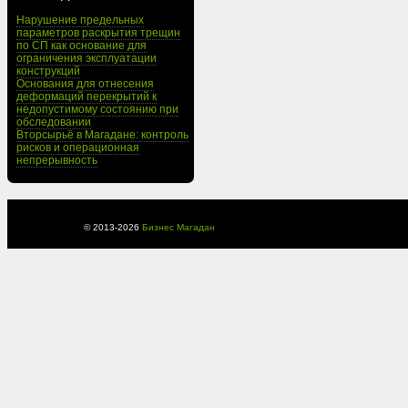
Нарушение предельных
параметров раскрытия трещин
по СП как основание для
ограничения эксплуатации
конструкций
Основания для отнесения
деформаций перекрытий к
недопустимому состоянию при
обследовании
Вторсырьё в Магадане: контроль
рисков и операционная
непрерывность
© 2013-
2026
Бизнес Магадан