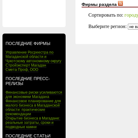
Фирмы раздела
Сортировать по:
город
Выберите регион:
ПОСЛЕДНИЕ ФИРМЫ
Управление Росреестра по
Магаданской области и
Чукотскому автономному округу
Стройэксперт Магадан
Смета Проф, ООО
ПОСЛЕДНИЕ ПРЕСС-
РЕЛИЗЫ
Финансовые риски усиливаются
для экономики Магадана
Финансовое планирование для
малого бизнеса в Магаданской
области: практические
рекомендации
Открытие бизнеса в Магадане:
реальные затраты, сроки и
подводные камни
ПОСЛЕДНИЕ СТАТЬИ