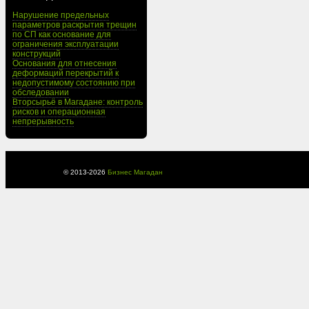
Нарушение предельных
параметров раскрытия трещин
по СП как основание для
ограничения эксплуатации
конструкций
Основания для отнесения
деформаций перекрытий к
недопустимому состоянию при
обследовании
Вторсырьё в Магадане: контроль
рисков и операционная
непрерывность
© 2013-
2026
Бизнес Магадан