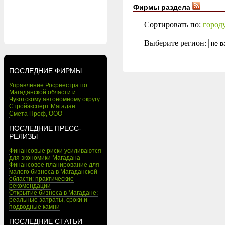
Фирмы раздела
Сортировать по:
город
Выберите регион:
ПОСЛЕДНИЕ ФИРМЫ
Управление Росреестра по
Магаданской области и
Чукотскому автономному округу
Стройэксперт Магадан
Смета Проф, ООО
ПОСЛЕДНИЕ ПРЕСС-
РЕЛИЗЫ
Финансовые риски усиливаются
для экономики Магадана
Финансовое планирование для
малого бизнеса в Магаданской
области: практические
рекомендации
Открытие бизнеса в Магадане:
реальные затраты, сроки и
подводные камни
ПОСЛЕДНИЕ СТАТЬИ