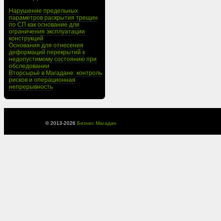
Нарушение предельных
параметров раскрытия трещин
по СП как основание для
ограничения эксплуатации
конструкций
Основания для отнесения
деформаций перекрытий к
недопустимому состоянию при
обследовании
Вторсырьё в Магадане: контроль
рисков и операционная
непрерывность
© 2013-
2026
Бизнес Магадан