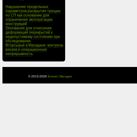
Нарушение предельных
параметров раскрытия трещин
по СП как основание для
ограничения эксплуатации
конструкций
Основания для отнесения
деформаций перекрытий к
недопустимому состоянию при
обследовании
Вторсырьё в Магадане: контроль
рисков и операционная
непрерывность
© 2013-
2026
Бизнес Магадан