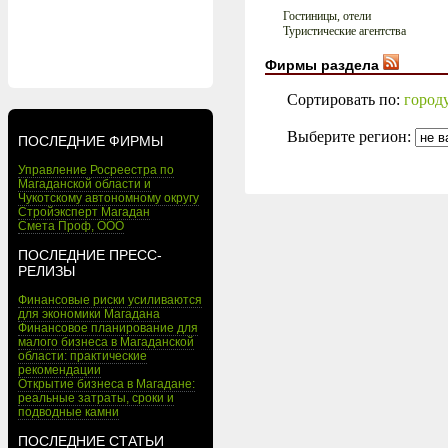
Гостиницы, отели
Туристические агентства
Фирмы раздела
Сортировать по:
город
Выберите регион:
ПОСЛЕДНИЕ ФИРМЫ
Управление Росреестра по
Магаданской области и
Чукотскому автономному округу
Стройэксперт Магадан
Смета Проф, ООО
ПОСЛЕДНИЕ ПРЕСС-
РЕЛИЗЫ
Финансовые риски усиливаются
для экономики Магадана
Финансовое планирование для
малого бизнеса в Магаданской
области: практические
рекомендации
Открытие бизнеса в Магадане:
реальные затраты, сроки и
подводные камни
ПОСЛЕДНИЕ СТАТЬИ