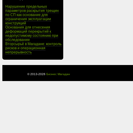
Нарушение предельных
параметров раскрытия трещин
по СП как основание для
ограничения эксплуатации
конструкций
Основания для отнесения
деформаций перекрытий к
недопустимому состоянию при
обследовании
Вторсырьё в Магадане: контроль
рисков и операционная
непрерывность
© 2013-
2026
Бизнес Магадан