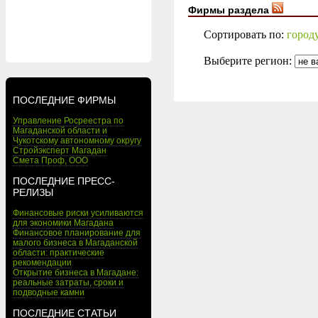
Фирмы раздела
Сортировать по:
город
Выберите регион:
ПОСЛЕДНИЕ ФИРМЫ
Управление Росреестра по
Магаданской области и
Чукотскому автономному округу
Стройэксперт Магадан
Смета Проф, ООО
ПОСЛЕДНИЕ ПРЕСС-
РЕЛИЗЫ
Финансовые риски усиливаются
для экономики Магадана
Финансовое планирование для
малого бизнеса в Магаданской
области: практические
рекомендации
Открытие бизнеса в Магадане:
реальные затраты, сроки и
подводные камни
ПОСЛЕДНИЕ СТАТЬИ